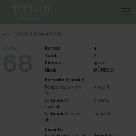
TAGASI HINNAKIRJA
Korter
Korrus:
4
68
Toad:
2
2
Pindala:
49,1m
Hind:
MÜÜDUD
Korterile lisandub:
Panipaik (2,0-3,3m
3 900 €
2
):
Parkimiskoht
9 000€
õuealal :
Parkimiskoht maja
19 000€
all:
Lisainfo:
Korterile lisandub üks parkimiskoht ja