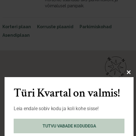
võimalusel panipaik.
Korteri plaan
Korruste plaanid
Parkimiskohad
Asendiplaan
Cl
thi
Türi Kvartal on valmis!
mo
Leia endale sobiv kodu ja koli kohe sisse!
TUTVU VABADE KODUDEGA