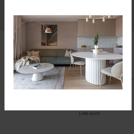
Türi tänav
Asukoht
korrusel
Vaata teisi
Kohila tänav
kortereid sellel
korrusel
Park
Luite asum