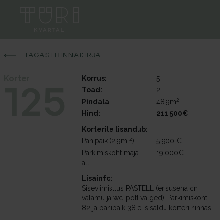
TAGASI HINNAKIRJA
Korter
Korrus:
5
125
Toad:
2
2
Pindala:
48,9m
Hind:
211 500€
Korterile lisandub:
2
Panipaik (2,9m
):
5 900 €
Parkimiskoht maja
19 000€
all:
Lisainfo:
Siseviimistlus PASTELL (erisusena on
valamu ja wc-pott valged). Parkimiskoht
82 ja panipaik 38 ei sisaldu korteri hinnas.