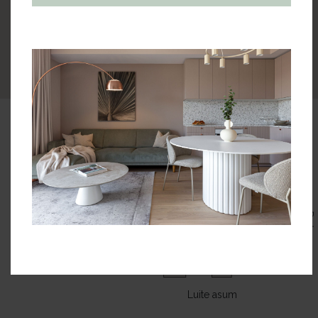
Türi tänav
Asukoht
korrusel
Vaata teisi
Kohila tänav
kortereid sellel
korrusel
Park
Luite asum