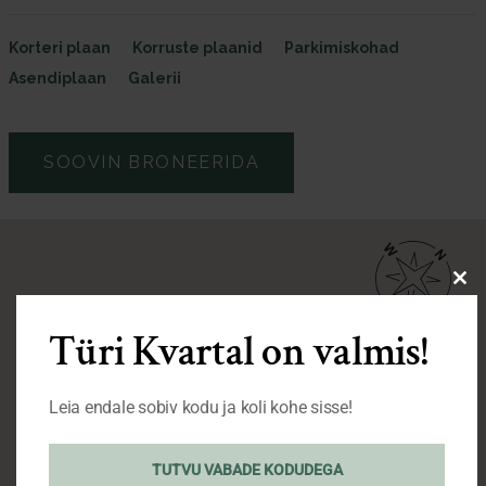
Korteri plaan
Korruste plaanid
Parkimiskohad
Asendiplaan
Galerii
SOOVIN BRONEERIDA
Cl
thi
Türi Kvartal on valmis!
mo
Leia endale sobiv kodu ja koli kohe sisse!
TUTVU VABADE KODUDEGA