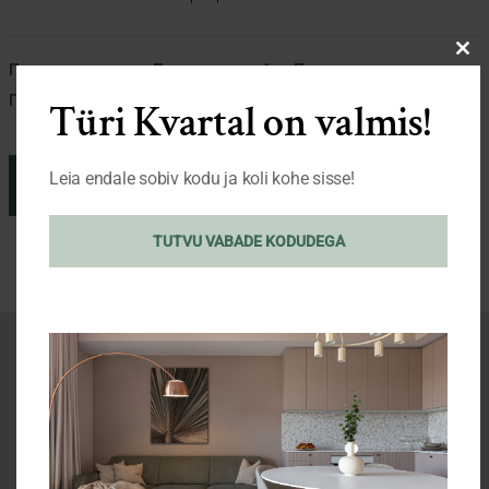
Cl
План квартиры
Планы этажей
Парковочные места
thi
План позиции
Галерея
Türi Kvartal on valmis!
mo
Leia endale sobiv kodu ja koli kohe sisse!
ЖЕЛАЮ ЗАБРОНИРОВАТЬ
TUTVU VABADE KODUDEGA