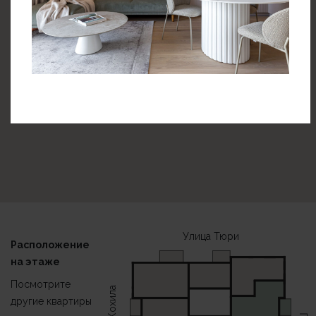
Улица Тюри
Расположение
на этаже
Посмотрите
другие квартиры